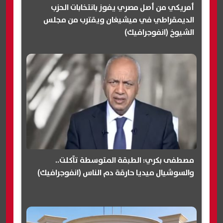
أمريكي من أصل مصري يفوز بانتخابات الحزب
الديمقراطي في ميشيغان ويقترب من مجلس
الشيوخ (انفوجرافيك)
مصطفى بكري: الطبقة المتوسطة تآكلت..
والسوشيال ميديا حارقة دم الناس (انفوجرافيك)