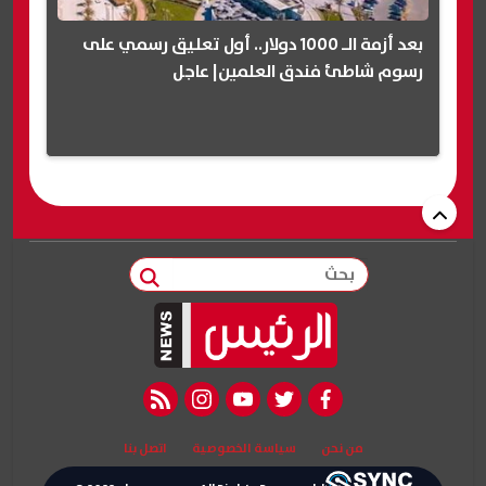
بعد أزمة الـ 1000 دولار.. أول تعليق رسمي على
رسوم شاطئ فندق العلمين| عاجل
بحث
rss feed
instagram
youtube
twitter
facebook
من نحن
سياسة الخصوصية
اتصل بنا