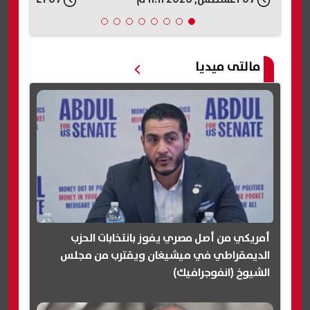
مالتى ميديا
أمريكي من أصل مصري يفوز بانتخابات الحزب
الديمقراطي في ميشيغان ويقترب من مجلس
الشيوخ (انفوجرافيك)