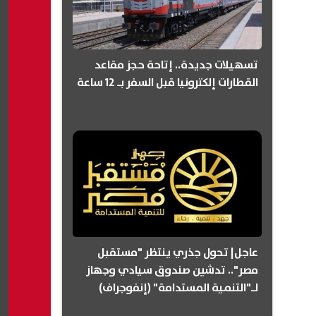
تسهيلات جديدة.. إتاحة حجز مقاعد
القطارات إلكترونيا قبل السفر بـ 12 ساعة
عاجل| تحول جذري ينتظر "مستقبل
مصر".. تدشين صندوق سيادي وجهاز
لـ"التنمية المستدامة" (إنفوجراف)