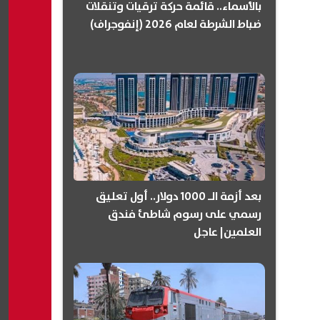
بالأسماء.. قائمة حركة ترقيات وتنقلات
ضباط الشرطة لعام 2026 (إنفوجراف)
بعد أزمة الـ 1000 دولار.. أول تعليق
رسمي على رسوم شاطئ فندق
العلمين| عاجل