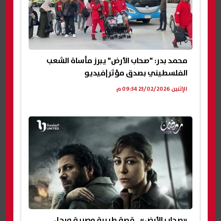
محمد بدر: "صحاب الأرض" يبرز مأساة الشعب
الفلسطيني بصدق مؤثر|فيديو
الإثنين 23/02/2026 09:34 م
«صحاب الأرض».. قصة طبيبة مصرية ورجل