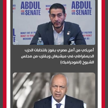
أمريكي من أصل مصري يفوز بانتخابات الحزب
الديمقراطي في ميشيغان ويقترب من مجلس
الشيوخ (انفوجرافيك)