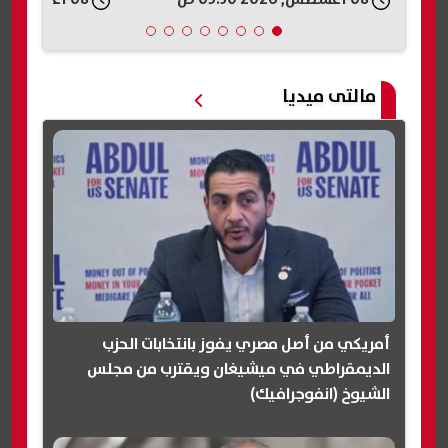
مالتى ميديا
أمريكي من أصل مصري يفوز بانتخابات الحزب
الديمقراطي في ميشيغان ويقترب من مجلس
الشيوخ (انفوجرافيك)