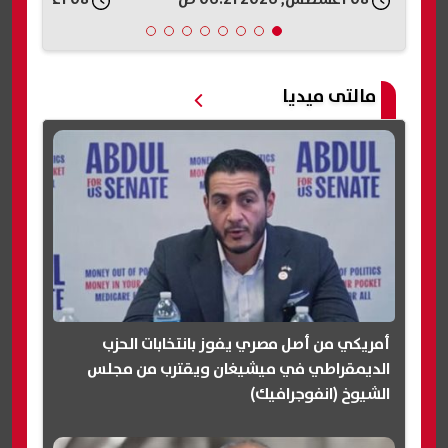
مالتى ميديا
أمريكي من أصل مصري يفوز بانتخابات الحزب
الديمقراطي في ميشيغان ويقترب من مجلس
الشيوخ (انفوجرافيك)