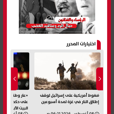
اختيارات المحرر
لبيع..
ضغوط أمريكية على إسرائيل لوقف
«عار وطني».. تر
را
إطلاق النار في غزة لمدة أسبوعين
على حكم وقف بنا
البيت الأبيض
08 أغسطس, 2026 06:21 ص
08 أغسطس, 2026 05:54 ص