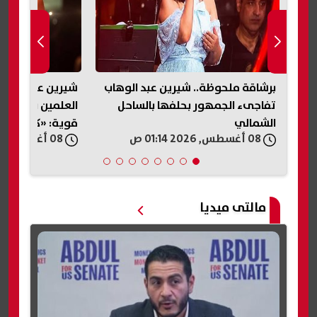
كية
برشاقة ملحوظة.. شيرين عبد الوهاب
شيرين عبد الوه
تفاجىء الجمهور بحلفها بالساحل
العلمين بعد غياب
الشمالي
قوية: «كلنا صوت
08 أغسطس, 2026 01:14 ص
08 أغسطس, 2026 01:10 ص
مالتى ميديا