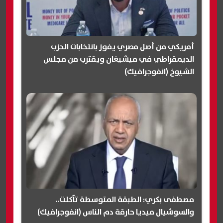
أمريكي من أصل مصري يفوز بانتخابات الحزب
الديمقراطي في ميشيغان ويقترب من مجلس
الشيوخ (انفوجرافيك)
مصطفى بكري: الطبقة المتوسطة تآكلت..
والسوشيال ميديا حارقة دم الناس (انفوجرافيك)