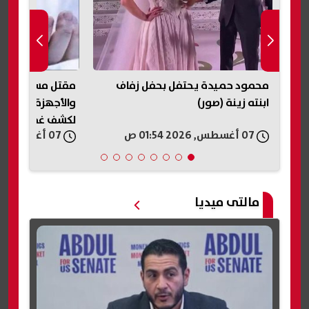
محمود حميدة يحتفل بحفل زفاف
مقتل مسن داخل م
ابنته زينة (صور)
والأجهزة الأمني
لكشف غموض الج
07 أغسطس, 2026 01:54 ص
07 أغسطس, 2026 01:53 ص
مالتى ميديا