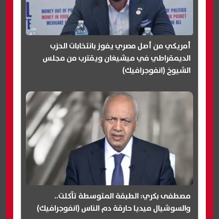
أمريكي من أصل مصري يفوز بانتخابات الحزب
الديمقراطي في ميشيغان ويقترب من مجلس
الشيوخ (انفوجرافيك)
مصطفى بكري: الطبقة المتوسطة تآكلت..
والسوشيال ميديا حارقة دم الناس (انفوجرافيك)