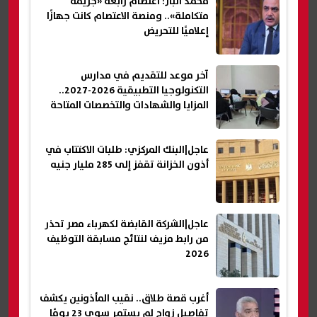
محمد الباز: اعتصام رابعة «جريمة
متكاملة».. ومنصة الاعتصام كانت جهازًا
إعلاميًا للتحريض
آخر موعد للتقديم في مدارس
التكنولوجيا التطبيقية 2026-2027..
المزايا والشهادات والتخصصات المتاحة
عاجل|البنك المركزي: طلبات الاكتتاب في
أذون الخزانة تقفز إلى 285 مليار جنيه
عاجل|الشركة القابضة لكهرباء مصر تحذر
من رابط مزيف لنتائج مسابقة التوظيف
2026
أغرب قصة طلاق.. نقيب المأذونين يكشف
تفاصيل زواج لم يستمر سوى 23 يومًا