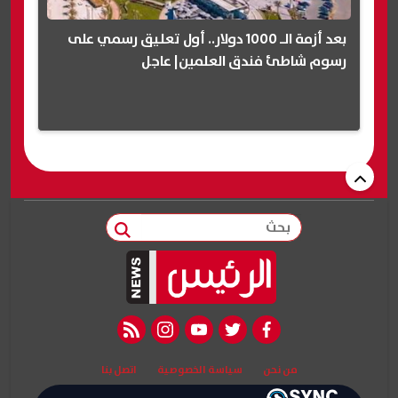
بعد أزمة الـ 1000 دولار.. أول تعليق رسمي على
رسوم شاطئ فندق العلمين| عاجل
بحث
rss feed
instagram
youtube
twitter
facebook
من نحن
سياسة الخصوصية
اتصل بنا