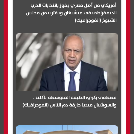
أمريكي من أصل مصري يفوز بانتخابات الحزب
الديمقراطي في ميشيغان ويقترب من مجلس
الشيوخ (انفوجرافيك)
مصطفى بكري: الطبقة المتوسطة تآكلت..
والسوشيال ميديا حارقة دم الناس (انفوجرافيك)