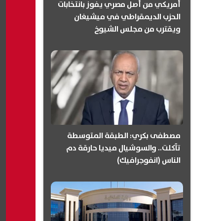
أمريكي من أصل مصري يفوز بانتخابات
الحزب الديمقراطي في ميشيغان
ويقترب من مجلس الشيوخ
(انفوجرافيك)
مصطفى بكري: الطبقة المتوسطة
تآكلت.. والسوشيال ميديا حارقة دم
الناس (انفوجرافيك)