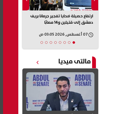
ناطق في
ارتفاع حصيلة ضحايا تفجير جرمانا بريف
تفاعل واسع م
رف على
دمشق إلى قتيلين و14 مصابًا
أسرة لرعاية 
استكمال تعل
07 أغسطس, 2026 03:05 ص
07 أغسطس, 2026 02:57 ص
مالتى ميديا