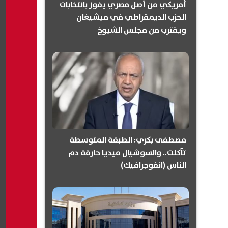
أمريكي من أصل مصري يفوز بانتخابات
الحزب الديمقراطي في ميشيغان
ويقترب من مجلس الشيوخ
(انفوجرافيك)
مصطفى بكري: الطبقة المتوسطة
تآكلت.. والسوشيال ميديا حارقة دم
الناس (انفوجرافيك)