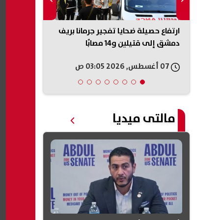
ناطق في
ارتفاع حصيلة ضحايا تفجير جرمانا بريف
تفاعل واسع م
رف على
دمشق إلى قتيلين و14 مصابًا
أسرة لرعاية 
استكمال تعل
07 أغسطس, 2026 03:05 ص
07 أغسطس, 2026 02:57 ص
مالتى ميديا