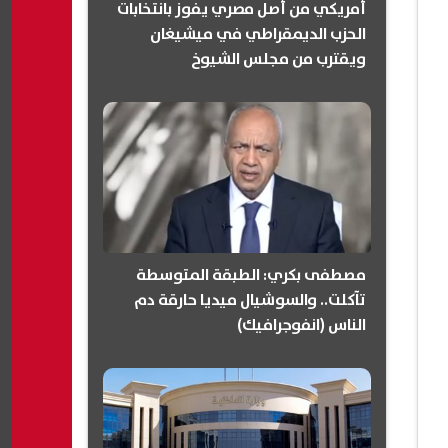
أمريكي من أصل مصري يفوز بانتخابات
الحزب الديمقراطي في ميشيغان
ويقترب من مجلس الشيوخ
(انفوجرافيك)
مصطفى بكري: الطبقة المتوسطة
تآكلت.. والسوشيال ميديا حارقة دم
الناس (انفوجرافيك)