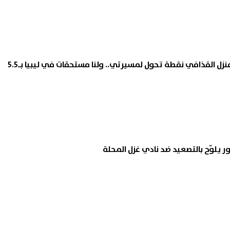
محمد فاروق: مشروع منزل القذافي نقطة تحول لمسيرتي.. ولنا مستحقات في ليبيا بـ5.5
ور يلوّح بالتصعيد ضد نادي غزل المحلة