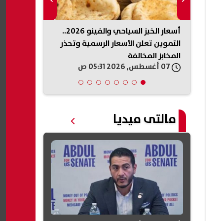
يكي
أسعار الخبز السياحي والفينو 2026..
الداخلية السو
ذخائر
التموين تعلن الأسعار الرسمية وتحذر
تفجير جرمانا.
المخابز المخالفة
وتعقب المتو
07 أغسطس, 2026 05:31 ص
07 أغسطس, 2026 05:19 ص
مالتى ميديا