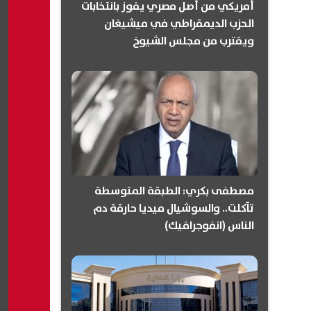
أمريكي من أصل مصري يفوز بانتخابات
الحزب الديمقراطي في ميشيغان
ويقترب من مجلس الشيوخ
(انفوجرافيك)
مصطفى بكري: الطبقة المتوسطة
تآكلت.. والسوشيال ميديا حارقة دم
الناس (انفوجرافيك)