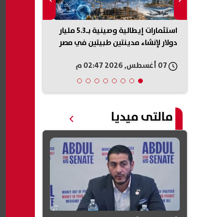
منتجو الدواجن: المعروض ارتفع 25%
استثمارات إيطالية وصينية بـ5.3 مليار
لينك نتيجة مل
دولار لإنشاء مدينتين طبيتين في مصر
رقم الجلوس
07 أغسطس, 2026 02:47 م
07 أغسطس, 2026 02:44 م
مالتى ميديا