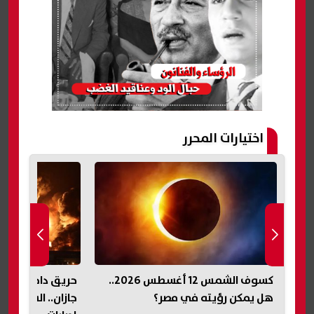
اختيارات المحرر
لى
كسوف الشمس 12 أغسطس 2026..
حريق داخل منشأة
هل يمكن رؤيته في مصر؟
جازان.. السيطرة ع