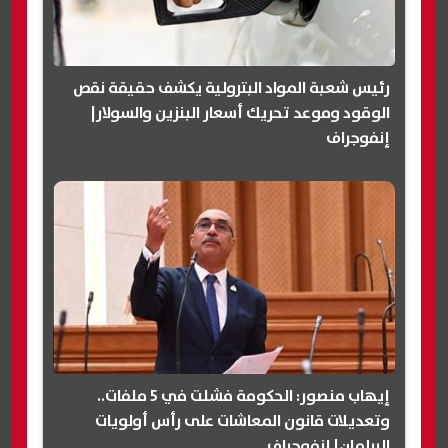
رئيس شعبة المواد البترولية يكشف حقيقة نقص
الوقود وموعد تحريك أسعار البنزين والسولار|
إنفوجراف
إيهاب منصور: الحكومة فشلت في 5 ملفات..
وتعديلات قانون المعاشات على رأس أولويات
البرلمان| إنفوجراف