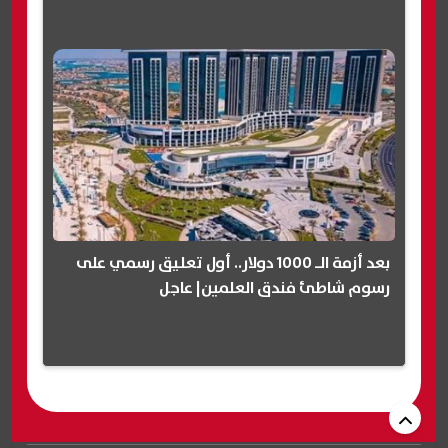
بعد أزمة الـ 1000 دولار.. أول تعليق رسمي على
رسوم شاطئ فندق العلمين| عاجل