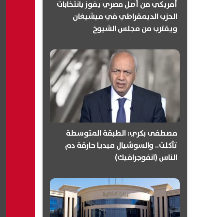
أمريكي من أصل مصري يفوز بانتخابات
الحزب الديمقراطي في ميشيغان
ويقترب من مجلس الشيوخ
(انفوجرافيك)
مصطفى بكري: الطبقة المتوسطة
تآكلت.. والسوشيال ميديا حارقة دم
الناس (انفوجرافيك)