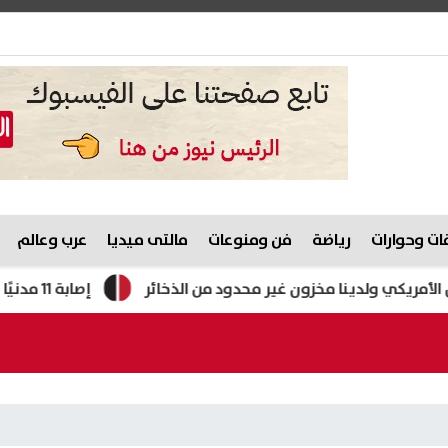
ت وحوارات
رياضة
فن ومنوعات
مالتى ميديا
عرب وعالم
كي ولدينا مخزون غير محدود من الذخائر
إصابة 11 مدنيًا في هجوم للحوثيين على نجران.. والتحالف يتوعد بإجراءات رادعة