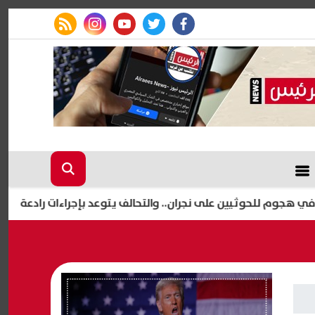
rss feed
instagram
youtube
twitter
facebook
إعلا