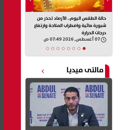
حالة الطقس اليوم.. الأرصاد تحذر من
حادث ميكروبا
سيّرة
شبورة مائية واضطراب الملاحة وارتفاع
توجه بصرف مس
درجات الحرارة
الضحايا والمص
07 أغسطس, 2026 07:49 ص
07 أغسطس, 2026 07:33 ص
مالتى ميديا