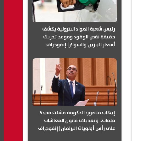
رئيس شعبة المواد البترولية يكشف
حقيقة نقص الوقود وموعد تحريك
أسعار البنزين والسولار| إنفوجراف
إيهاب منصور: الحكومة فشلت في 5
ملفات.. وتعديلات قانون المعاشات
على رأس أولويات البرلمان| إنفوجراف