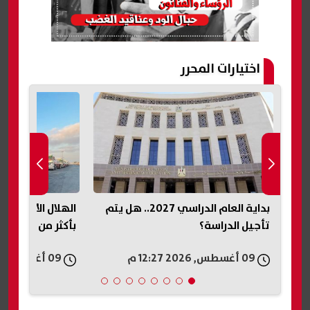
اختيارات المحرر
. هل يتم
الهلال الأحمر المصري يمد أهالي غزة
رسميًا.. موعد بد
بأكثر من 4،226 طنًا من المساعدات
الجديد 2027
09 أغسطس, 2026 12:24 م
09 أغسطس, 2026 12:24 م