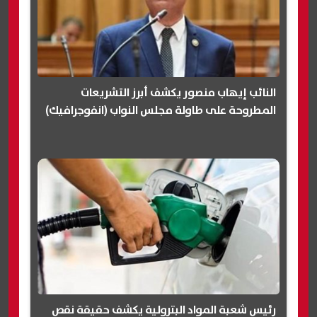
النائب إيهاب منصور يكشف أبرز التشريعات
المطروحة على طاولة مجلس النواب (انفوجرافيك)
رئيس شعبة المواد البترولية يكشف حقيقة نقص