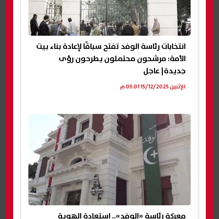
انتخابات رئاسة الوفد تفتح سباقًا لإعادة بناء بيت
الأمة: مرشحون محتملون يطرحون رؤى
جديدة| عاجل
الإثنين 15/12/2025 03:01 م
معركة رئاسة «الوفد».. استعادة الهوية