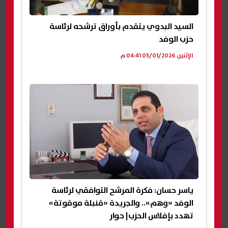
السيد البدوي يتقدم بأوراق ترشحه لرئاسة
حزب الوفد
الإثنين 05/01/2026 04:41 م
ياسر حسان: فكرة المرشح التوافقي لرئاسة
الوفد «وهم».. والجريدة «قنبلة موقوتة»
تهدد بإفلاس الحزب| حوار