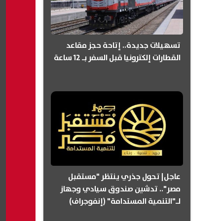
تسهيلات جديدة.. إتاحة حجز مقاعد
القطارات إلكترونيا قبل السفر بـ 12 ساعة
عاجل| تحول جذري ينتظر "مستقبل
مصر".. تدشين صندوق سيادي وجهاز
لـ"التنمية المستدامة" (إنفوجراف)