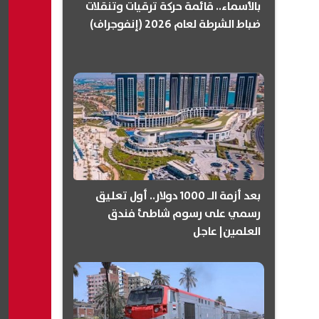
بالأسماء.. قائمة حركة ترقيات وتنقلات
ضباط الشرطة لعام 2026 (إنفوجراف)
بعد أزمة الـ 1000 دولار.. أول تعليق
رسمي على رسوم شاطئ فندق
العلمين| عاجل