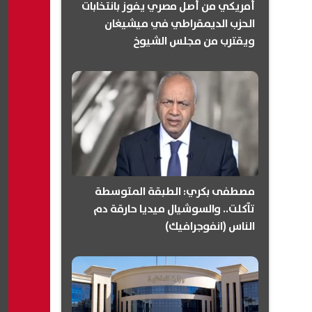
أمريكي من أصل مصري يفوز بانتخابات
الحزب الديمقراطي في ميشيغان
ويقترب من مجلس الشيوخ
(انفوجرافيك)
مصطفى بكري: الطبقة المتوسطة
تآكلت.. والسوشيال ميديا حارقة دم
الناس (انفوجرافيك)