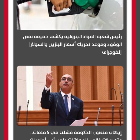
رئيس شعبة المواد البترولية يكشف حقيقة نقص
الوقود وموعد تحريك أسعار البنزين والسولار|
إنفوجراف
إيهاب منصور: الحكومة فشلت في 5 ملفات..