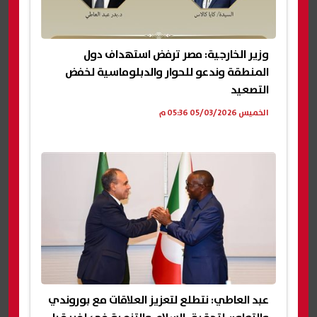
وزير الخارجية: مصر ترفض استهداف دول
المنطقة وندعو للحوار والدبلوماسية لخفض
التصعيد
الخميس 05/03/2026 05:36 م
عبد العاطي: نتطلع لتعزيز العلاقات مع بوروندي