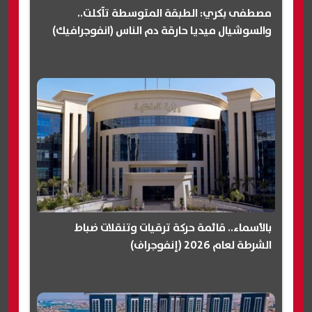
مصطفى بكري: الطبقة المتوسطة تآكلت..
والسوشيال ميديا حارقة دم الناس (انفوجرافيك)
بالأسماء.. قائمة حركة ترقيات وتنقلات ضباط
الشرطة لعام 2026 (إنفوجراف)