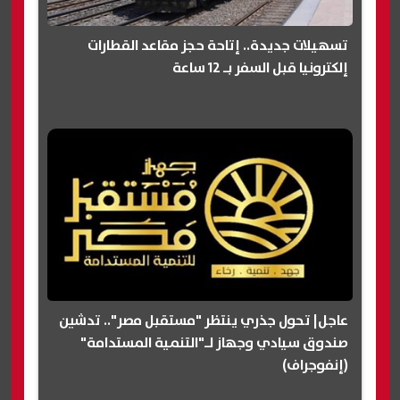
تسهيلات جديدة.. إتاحة حجز مقاعد القطارات
إلكترونيا قبل السفر بـ 12 ساعة
عاجل| تحول جذري ينتظر "مستقبل مصر".. تدشين
صندوق سيادي وجهاز لـ"التنمية المستدامة"
(إنفوجراف)