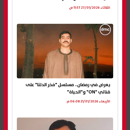
الثلاثاء 27/01/2026 11:57 ص
يعرض في رمضان.. مسلسل "فخر الدلتا" على
قناتي "ON" و"الحياة"
الأربعاء 21/01/2026 06:08 م