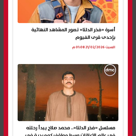
أسرة «فخر الدلتا» تصور المشاهد النهائية
بإحدى قرى الفيوم
السبت 21/02/2026 01:08 م
مسلسل «فخر الدلتا».. محمد صلاح يبدأ رحلته
في عالم الإعلانات وسط مواقف كوميدية في