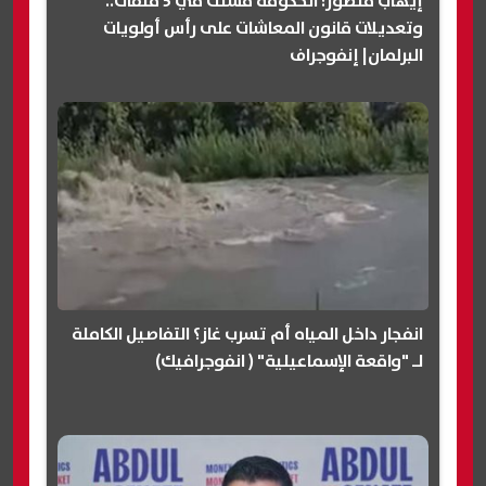
إيهاب منصور: الحكومة فشلت في 5 ملفات..
وتعديلات قانون المعاشات على رأس أولويات
البرلمان| إنفوجراف
انفجار داخل المياه أم تسرب غاز؟ التفاصيل الكاملة
لـ "واقعة الإسماعيلية" ( انفوجرافيك)