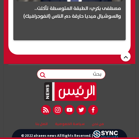
مصطفى بكري: الطبقة المتوسطة تآكلت..
والسوشيال ميديا حارقة دم الناس (انفوجرافيك)
بحث
rss feed
instagram
youtube
twitter
facebook
من نحن
سياسة الخصوصية
اتصل بنا
© 2022 alraees news All Rights Reserved. |