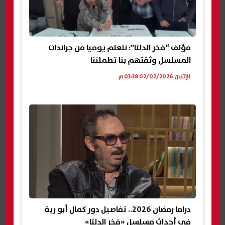
مؤلف “فخر الدلتا”: نتعلم يوميا من جراندات
المسلسل وثقتهم بنا تطمئننا
الإثنين 02/02/2026 03:38 م
دراما رمضان 2026.. تفاصيل دور كمال أبو رية
في أحداث مسلسل «فخر الدلتا»