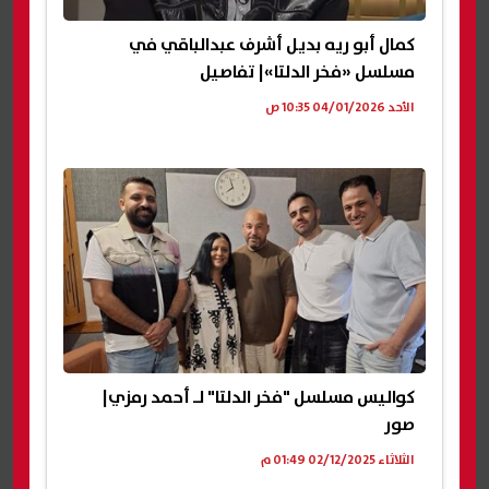
كمال أبو ريه بديل أشرف عبدالباقي في
مسلسل «فخر الدلتا»| تفاصيل
الأحد 04/01/2026 10:35 ص
كواليس مسلسل "فخر الدلتا" لـ أحمد رمزي|
صور
الثلاثاء 02/12/2025 01:49 م