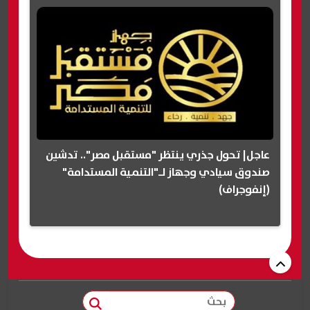
عاجل| تحول جذري ينتظر "مستقبل مصر".. تدشين
صندوق سيادي وجهاز لـ"التنمية المستدامة"
(إنفوجراف)
بحث