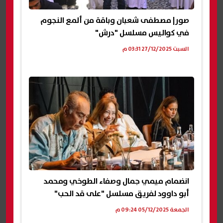
صور| مصطفى شعبان وباقة من ألمع النجوم
في كواليس مسلسل "درش"
السبت 27/12/2025 03:31 م
انضمام ميمي جمال وصفاء الطوخي ومحمد
أبو داوود لفريق مسلسل "على قد الحب"
الجمعة 05/12/2025 09:24 م