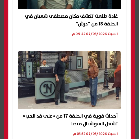
غادة طلعت تكشف مكان مصطفى شعبان في
الحلقة 18 من “درش”
السبت 07/03/2026 09:42 م
أحداث قوية في الحلقة 17 من «على قد الحب»
تشعل السوشيال ميديا
السبت 07/03/2026 03:52 م