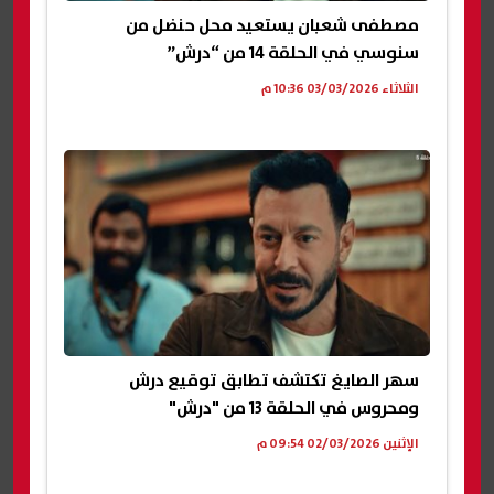
مصطفى شعبان يستعيد محل حنضل من
سنوسي في الحلقة 14 من “درش”
الثلاثاء 03/03/2026 10:36 م
سهر الصايغ تكتشف تطابق توقيع درش
ومحروس في الحلقة 13 من "درش"
الإثنين 02/03/2026 09:54 م