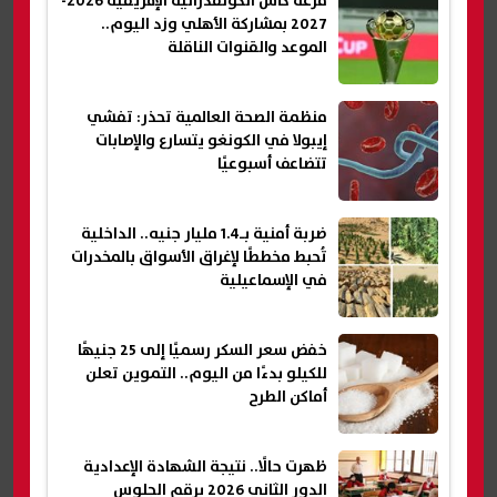
قرعة كأس الكونفدرالية الإفريقية 2026-
2027 بمشاركة الأهلي وزد اليوم..
الموعد والقنوات الناقلة
منظمة الصحة العالمية تحذر: تفشي
إيبولا في الكونغو يتسارع والإصابات
تتضاعف أسبوعيًا
ضربة أمنية بـ1.4 مليار جنيه.. الداخلية
تُحبط مخططًا لإغراق الأسواق بالمخدرات
في الإسماعيلية
خفض سعر السكر رسميًا إلى 25 جنيهًا
للكيلو بدءًا من اليوم.. التموين تعلن
أماكن الطرح
ظهرت حالًا.. نتيجة الشهادة الإعدادية
الدور الثاني 2026 برقم الجلوس