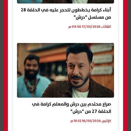
أبناء كرامة يخططون للحجر عليه في الحلقة 28
من مسلسل "درش"
الثلاثاء 17/03/2026 09:56 م
صراع محتدم بين درش والمعلم كرامة في
الحلقة 27 من "درش"
الإثنين 16/03/2026 10:32 م