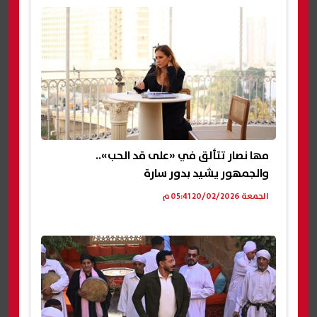
مها نصار تتألق في «على قد الحب»..
والجمهور يشيد بدور سارة
الجمعة 20/02/2026 05:41 م