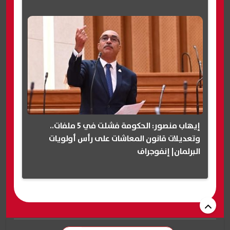
إيهاب منصور: الحكومة فشلت في 5 ملفات..
وتعديلات قانون المعاشات على رأس أولويات
البرلمان| إنفوجراف