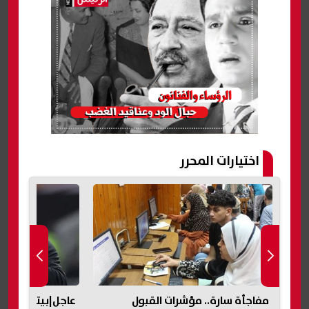
اختيارات المحرر
عاجل|بيتسو موسيماني مدربًا
غناء محمود الليث