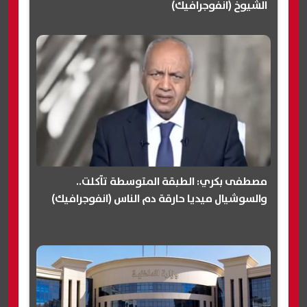
الشيوخ (انفوجرافيك)
مصطفى بكري: الطبقة المتوسطة تآكلت..
والسوشيال ميديا حارقة دم الناس (انفوجرافيك)