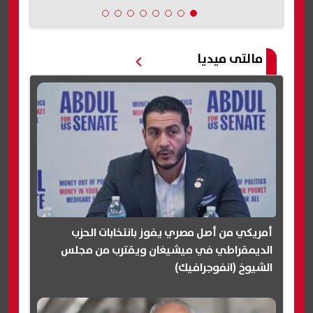
مالتى ميديا
أمريكي من أصل مصري يفوز بانتخابات الحزب
الديمقراطي في ميشيغان ويقترب من مجلس
الشيوخ (انفوجرافيك)