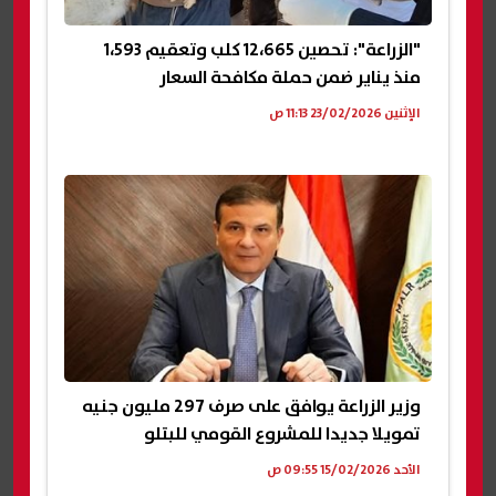
"الزراعة": تحصين 12،665 كلب وتعقيم 1،593
منذ يناير ضمن حملة مكافحة السعار
الإثنين 23/02/2026 11:13 ص
وزير الزراعة يوافق على صرف 297 مليون جنيه
تمويلا جديدا للمشروع القومي للبتلو
الأحد 15/02/2026 09:55 ص