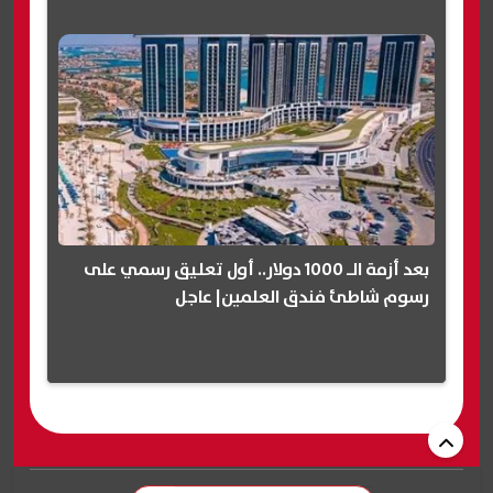
بعد أزمة الـ 1000 دولار.. أول تعليق رسمي على
رسوم شاطئ فندق العلمين| عاجل