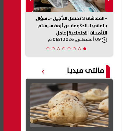
بطل البيطاش" أنقذ 6 أرواح من
«المعاشات لا تحتمل التأجيل».. سؤال
جلسة جديدة 
برلماني لـ الحكومة عن أزمة سيستم
محاماة ضد مح
التأمينات الاجتماعية| عاجل
القضية وموعد
09 أغسطس, 2026 01:51 م
09 أغسطس, 2026 01:46 م
مالتى ميديا