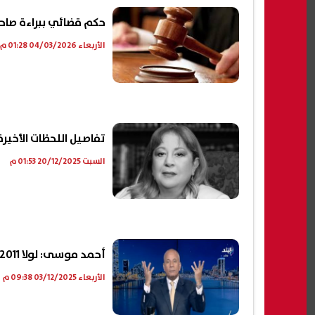
حكم قضائي ببراءة صاحب
الأربعاء 04/03/2026 01:28 م
تفاصيل اللحظات الأخير
السبت 20/12/2025 01:53 م
أحمد موسى: لولا 2011 إثيوبيا مكانتش هتحط طوبة في سد النهضة| فيديو
الأربعاء 03/12/2025 09:38 م