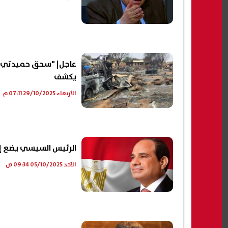
عاجل| "سحق حميدتي أ
يكشف
الأربعاء 29/10/2025 07:11 م
الرئيس السيسي يضع إك
الأحد 05/10/2025 09:34 ص