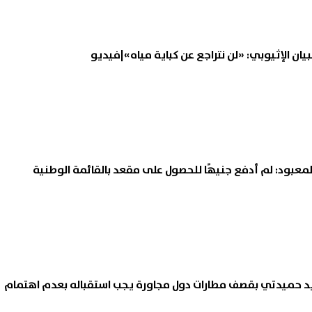
 نتائج المرحلة الأولى لتنسيق
زياد.. "
ن الإثيوبي: «لن نتراجع عن كباية مياه»|فيديو
عات مساء غد الإثنين
الغرق وفقد روحه
09 أغسطس, 2026 01:29 م
المعبود: لم أدفع جنيهًا للحصول على مقعد بالقائمة الوطنية
حميدتي بقصف مطارات دول مجاورة يجب استقباله بعدم اهتمام