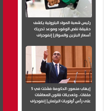
رئيس شعبة المواد البترولية يكشف
حقيقة نقص الوقود وموعد تحريك
أسعار البنزين والسولار| إنفوجراف
إيهاب منصور: الحكومة فشلت في 5
ملفات.. وتعديلات قانون المعاشات
على رأس أولويات البرلمان| إنفوجراف