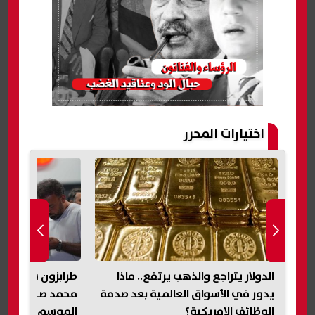
اختيارات المحرر
الدولار يتراجع والذهب يرتفع.. ماذا
طرابزون سبور ين
ية
يدور في الأسواق العالمية بعد صدمة
محمد صلاح رسميًا
الوظائف الأمريكية؟
الموسم