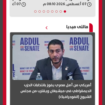
07 أغسطس, 2026 08:10 م
07 أغسطس, 2026 08:06 م
مالتى ميديا
أمريكي من أصل مصري يفوز بانتخابات الحزب
الديمقراطي في ميشيغان ويقترب من مجلس
الشيوخ (انفوجرافيك)