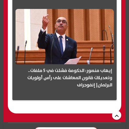
إيهاب منصور: الحكومة فشلت في 5 ملفات..
وتعديلات قانون المعاشات على رأس أولويات
البرلمان| إنفوجراف