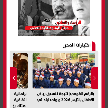
اختيارات المحرر
بالرقم القومي| نتيجة تنسيق رياض
برلمانية عن عدم
الأطفال بالأزهر 2026 واولى ابتدائي
اتفاقية "مكة للد
ف
نمتلك رؤية مستقل