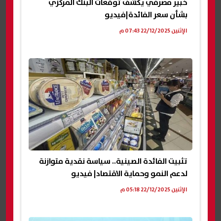
خبير مصرفي يكشف توقعات البنك المركزي
بشأن سعر الفائدة|فيديو
الإثنين 22/12/2025 07:43 م
تثبيت الفائدة الصينية.. سياسة نقدية متوازنة
لدعم النمو وحماية الاقتصاد| فيديو
الإثنين 22/12/2025 05:18 م