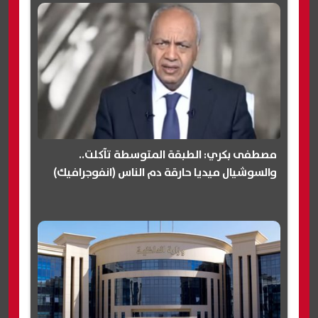
مصطفى بكري: الطبقة المتوسطة تآكلت..
والسوشيال ميديا حارقة دم الناس (انفوجرافيك)