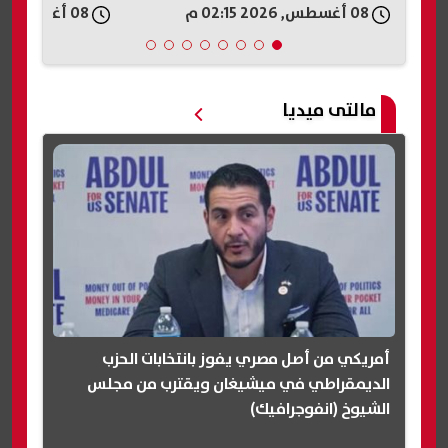
08 أغسطس, 2026 02:15 م
08 أغسطس, 2026 02:00 م
خط أحمر
مالتى ميديا
أمريكي من أصل مصري يفوز بانتخابات الحزب
الديمقراطي في ميشيغان ويقترب من مجلس
الشيوخ (انفوجرافيك)