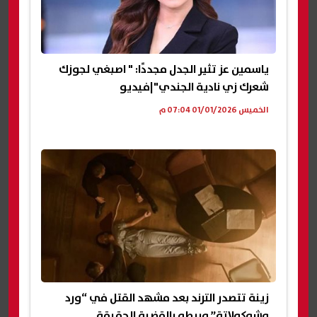
ياسمين عز تثير الجدل مجددًا: " اصبغي لجوزك
شعرك زي نادية الجندي"|فيديو
الخميس 01/01/2026 07:04 م
زينة تتصدر الترند بعد مشهد القتل في “ورد
وشوكولاتة” وربطه بالقضية الحقيقة