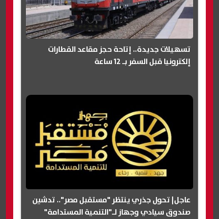
تسهيلات جديدة.. إتاحة حجز مقاعد القطارات
إلكترونيا قبل السفر بـ 12 ساعة
عاجل| تحول جذري ينتظر "مستقبل مصر".. تدشين
صندوق سيادي وجهاز لـ"التنمية المستدامة"