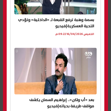
بسمة وهبة ترفع القبعة لـ «الداخلية» وتؤدي
التحية العسكرية|فيديو
الخميس 16/04/2026 09:22 م
بعد «أب ولكن».. إبراهيم السمان يكشف
مواقف طريفة بحياته|فيديو