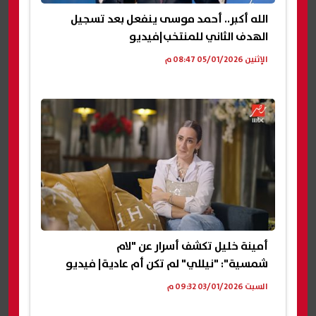
الله أكبر.. أحمد موسى ينفعل بعد تسجيل
الهدف الثاني للمنتخب|فيديو
الإثنين 05/01/2026 08:47 م
أمينة خليل تكشف أسرار عن "لام
شمسية": "نيللي" لم تكن أم عادية| فيديو
السبت 03/01/2026 09:32 م