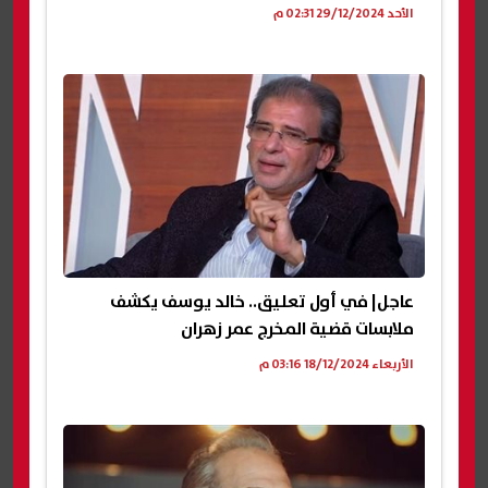
الأحد 29/12/2024 02:31 م
عاجل| في أول تعليق.. خالد يوسف يكشف
ملابسات قضية المخرج عمر زهران
الأربعاء 18/12/2024 03:16 م