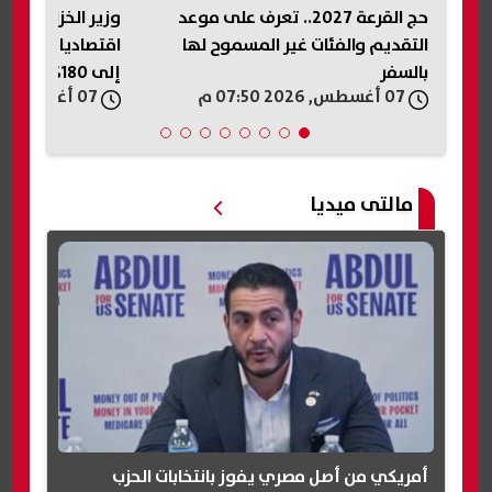
حج القرعة 2027.. تعرف على موعد
وزير الخزانة الأم
دي
التقديم والفئات غير المسموح لها
اقتصاديا ولديه
بالسفر
إلى 180%
07 أغسطس, 2026 07:50 م
07 أغسطس, 2026 07:45 م
مالتى ميديا
أمريكي من أصل مصري يفوز بانتخابات الحزب