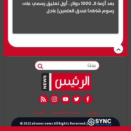
بعد أزمة الـ 1000 دولار.. أول تعليق رسمي على
رسوم شاطئ فندق العلمين| عاجل
بحث
rss feed
instagram
youtube
twitter
facebook
من نحن
سياسة الخصوصية
اتصل بنا
© 2022 alraees news All Rights Reserved. |