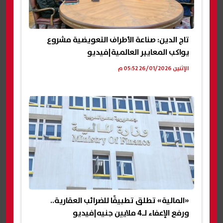
تاج الدين: صناعة الأطراف التعويضية مشروع
يواكب المعايير العالمية|فيديو
الإثنين 26/01/2026 05:52 م
«المالية» تطلق تطبيقًا للضرائب العقارية..
ورفع الإعفاء لـ4 ملايين جنيه|فيديو