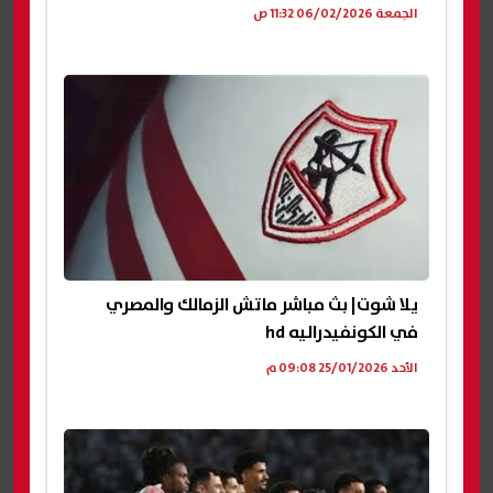
الجمعة 06/02/2026 11:32 ص
يلا شوت| بث مباشر ماتش الزمالك والمصري
في الكونفيدراليه hd
الأحد 25/01/2026 09:08 م