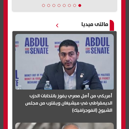
مالتى ميديا
أمريكي من أصل مصري يفوز بانتخابات الحزب
الديمقراطي في ميشيغان ويقترب من مجلس
الشيوخ (انفوجرافيك)