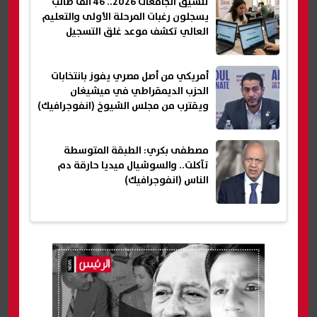
تنسيق الجامعات 2026.. 46 ألف طالب
يسجلون رغبات المرحلة الأولى والتعليم
العالي تكشف موعد غلق التسجيل
أمريكي من أصل مصري يفوز بانتخابات
الحزب الديمقراطي في ميشيغان
ويقترب من مجلس الشيوخ (انفوجرافيك)
مصطفى بكري: الطبقة المتوسطة
تآكلت.. والسوشيال ميديا حارقة دم
الناس (انفوجرافيك)