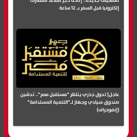
تسهيلات جديدة.. إتاحة حجز مقاعد القطارات
إلكترونيا قبل السفر بـ 12 ساعة
عاجل| تحول جذري ينتظر "مستقبل مصر".. تدشين
صندوق سيادي وجهاز لـ"التنمية المستدامة"
(إنفوجراف)