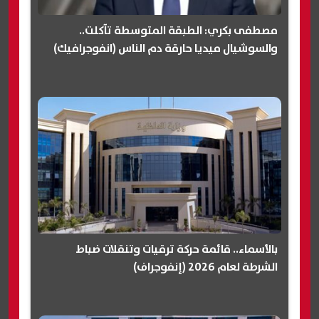
مصطفى بكري: الطبقة المتوسطة تآكلت..
والسوشيال ميديا حارقة دم الناس (انفوجرافيك)
بالأسماء.. قائمة حركة ترقيات وتنقلات ضباط
الشرطة لعام 2026 (إنفوجراف)