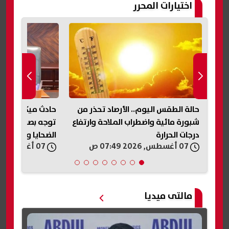
اختيارات المحرر
حالة الطقس اليوم.. الأرصاد تحذر من
حادث ميكروباص ن
رة
شبورة مائية واضطراب الملاحة وارتفاع
توجه بصرف مساعد
درجات الحرارة
الضحايا والمصابي
07 أغسطس, 2026 07:49 ص
07 أغسطس, 2026 07:33 ص
مالتى ميديا