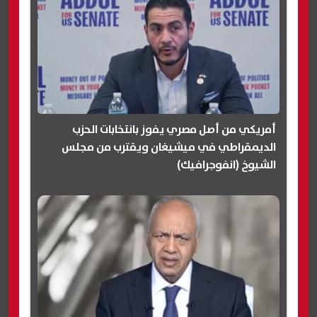
أمريكي من أصل مصري يفوز بانتخابات الحزب
الديمقراطي في ميشيغان ويقترب من مجلس
الشيوخ (انفوجرافيك)