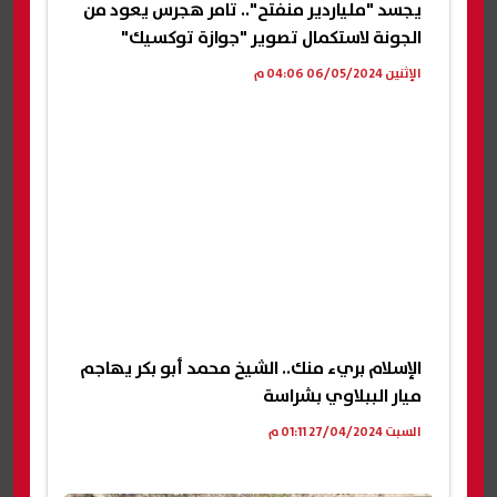
يجسد "ملياردير منفتح".. تامر هجرس يعود من
الجونة لاستكمال تصوير "جوازة توكسيك"
الإثنين 06/05/2024 04:06 م
الإسلام بريء منك.. الشيخ محمد أبو بكر يهاجم
ميار الببلاوي بشراسة
السبت 27/04/2024 01:11 م