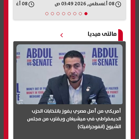
08 أغسطس, 2026 03:44 ص
08 أغسطس, 2026 03:41 ص
مالتى ميديا
أمريكي من أصل مصري يفوز بانتخابات الحزب
الديمقراطي في ميشيغان ويقترب من مجلس
الشيوخ (انفوجرافيك)