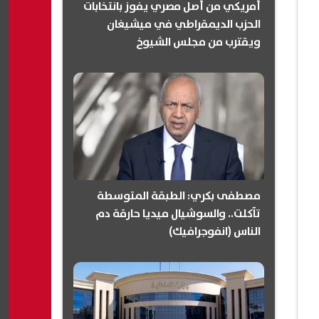
أمريكي من أصل مصري يفوز بانتخابات
الحزب الديمقراطي في ميشيغان
ويقترب من مجلس الشيوخ
(انفوجرافيك)
مصطفى بكري: الطبقة المتوسطة
تآكلت.. والسوشيال ميديا حارقة دم
الناس (انفوجرافيك)