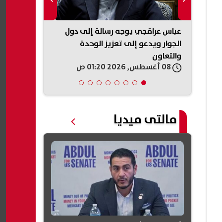
د
عباس عراقجي يوجه رسالة إلى دول
شيرين عبد ا
الجوار ويدعو إلى تعزيز الوحدة
الساحل الشم
والتعاون
عصير التفاح د
08 أغسطس, 2026 01:20 ص
08 أغسطس, 2026 01:18 ص
تانية؟»
مالتى ميديا