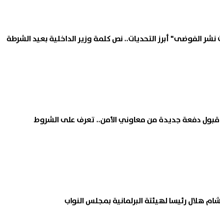
الأهلي يعيد تشكيل قائمته.. 12 لاعبًا
موعد بدء العام الدراسى الجدي
شر الفوضى" أبرز التحديات.. نص كلمة وزير الداخلية بعيد الشرطة
ون الفريق في الميركاتو
2026/2027.. الخريطة الزمنية
في
07 أغسطس, 2026 11:44 م
ن قبول دفعة جديدة من معاوني الأمن.. تعرف على الشروط
ام هلال رئيسا لهيئتة البرلمانية بمجلس النواب