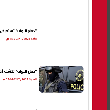
"دفاع النواب" تستعرض 
الأحد 03/11/2024 11:35 ص
"دفاع النواب" تكشف أه
السبت 02/11/2024 07:01 م