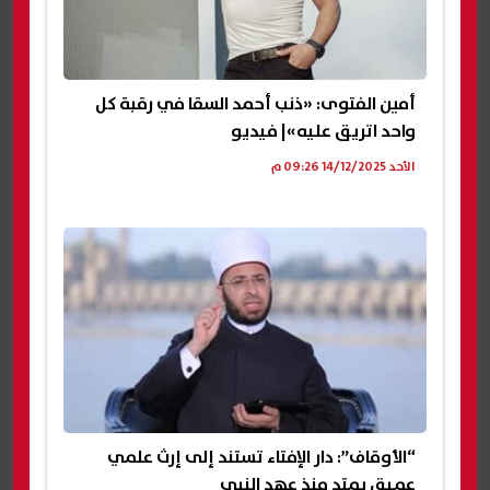
أمين الفتوى: «ذنب أحمد السقا في رقبة كل
واحد اتريق عليه»| فيديو
الأحد 14/12/2025 09:26 م
“الأوقاف”: دار الإفتاء تستند إلى إرث علمي
عميق يمتد منذ عهد النبي