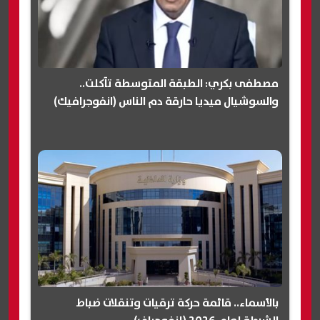
مصطفى بكري: الطبقة المتوسطة تآكلت..
والسوشيال ميديا حارقة دم الناس (انفوجرافيك)
بالأسماء.. قائمة حركة ترقيات وتنقلات ضباط