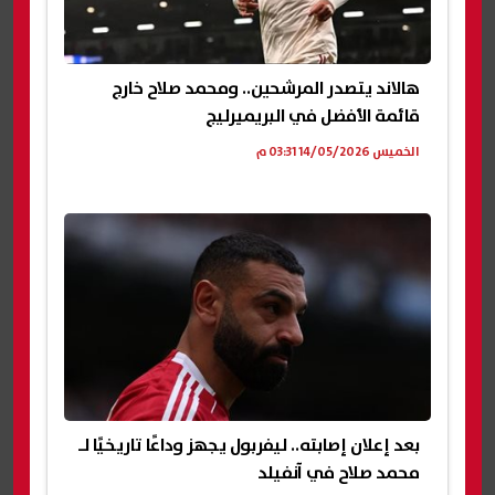
هالاند يتصدر المرشحين.. ومحمد صلاح خارج
قائمة الأفضل في البريميرليج
الخميس 14/05/2026 03:31 م
بعد إعلان إصابته.. ليفربول يجهز وداعًا تاريخيًا لـ
محمد صلاح في آنفيلد