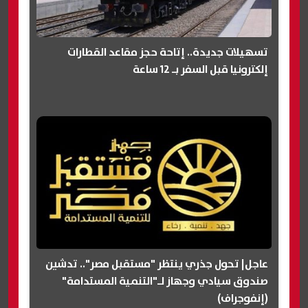
تسهيلات جديدة.. إتاحة حجز مقاعد القطارات
إلكترونيا قبل السفر بـ 12 ساعة
عاجل| تحول جذري ينتظر "مستقبل مصر".. تدشين
صندوق سيادي وجهاز لـ"التنمية المستدامة"
(إنفوجراف)