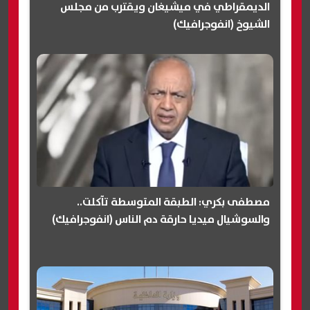
الديمقراطي في ميشيغان ويقترب من مجلس
الشيوخ (انفوجرافيك)
مصطفى بكري: الطبقة المتوسطة تآكلت..
والسوشيال ميديا حارقة دم الناس (انفوجرافيك)