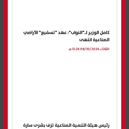
كامل الوزير لـ"النواب": عهد "تسقيع" الأراضي
الصناعية انتهى
الثلاثاء 08/10/2024 12:24 م
رئيس هيئة التنمية الصناعية تزف بشرى سارة