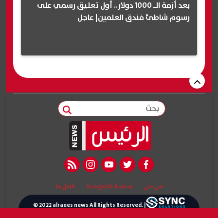
بعد أزمة الـ 1000 دولار.. أول تعليق رسمي على
رسوم شاطئ فندق العلمين| عاجل
بحث
rss feed
instagram
youtube
twitter
facebook
من نحن
سياسة الخصوصية
اتصل بنا
© 2022 alraees news All Rights Reserved. |