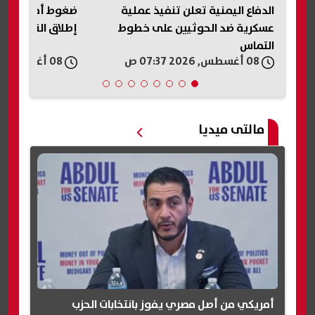
ضغوط أمريكية على إسرائيل لوقف
«عار وطني».. تر
إطلاق النار في غزة لمدة أسبوعين
على حكم وقف بنا
البيت الأبيض
08 أغسطس, 2026 06:21 ص
08 أغسطس, 2026 05:54 ص
مالتى ميديا
أمريكي من أصل مصري يفوز بانتخابات الحزب