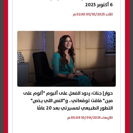
6 أكتوبر 2025
الأحد 05/10/2025 02:30 م
حوار| جنات: ردود الفعل على ألبوم "ألوم على
مين" فاقت توقعاتي.. و"النص اللي يخص"
التطور الطبيعي لمسيرتي بعد 20 عامًا
الأربعاء 10/09/2025 05:09 م