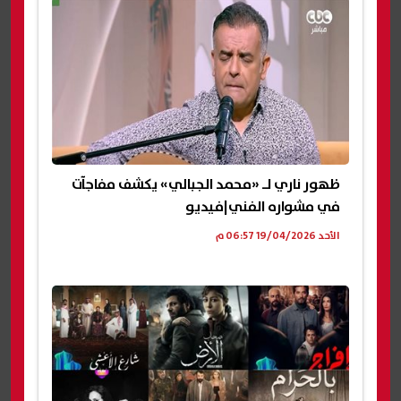
ظهور ناري لـ «محمد الجبالي» يكشف مفاجآت
في مشواره الفني|فيديو
الأحد 19/04/2026 06:57 م