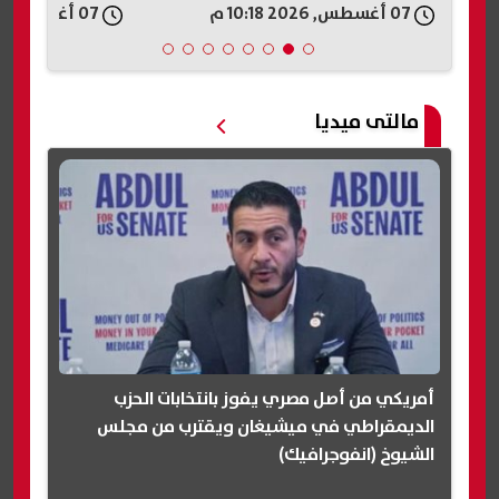
07 أغسطس, 2026 10:18 م
07 أغسطس, 2026 10:09 م
مالتى ميديا
أمريكي من أصل مصري يفوز بانتخابات الحزب
الديمقراطي في ميشيغان ويقترب من مجلس
الشيوخ (انفوجرافيك)