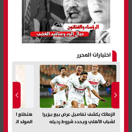
اختيارات المحرر
ر
الزمالك يكشف تفاصيل عرض بيع بيزيرا
هتطلع المصيف بر
لشباب الأهلي ويحدد شروط رحيله
المولد النبوي الشري