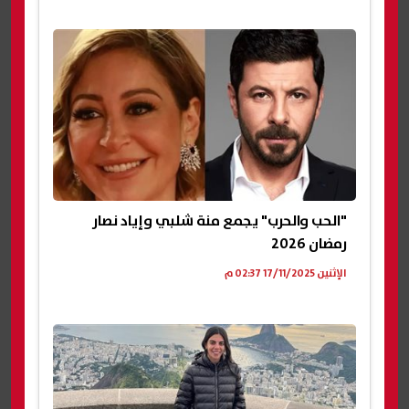
"الحب والحرب" يجمع منة شلبي وإياد نصار
رمضان 2026
الإثنين 17/11/2025 02:37 م