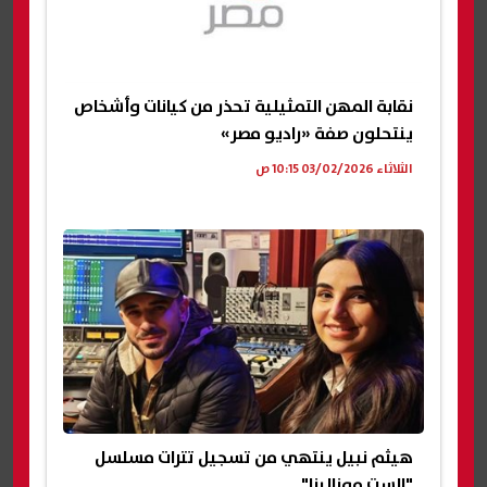
نقابة المهن التمثيلية تحذر من كيانات وأشخاص
ينتحلون صفة «راديو مصر»
الثلاثاء 03/02/2026 10:15 ص
هيثم نبيل ينتهي من تسجيل تترات مسلسل
"الست موناليزا"