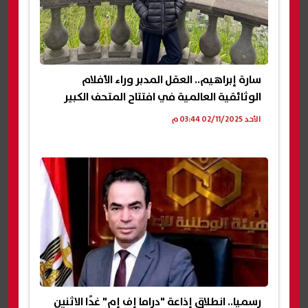
سارة إبراهيم.. العقل المدبر وراء الأفلام
الوثائقية العالمية في افتتاح المتحف الكبير
الأحد 02/11/2025 03:44 م
رسميا.. انطلاق إذاعة "دراما إف إم" غدًا الاثنين