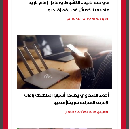
في حتة تانية.. الكشوطي: عادل إمام تاريخ
فني ميتلخصش في رقم|فيديو
السبت 16/05/2026 06:54 م
أحمد السخاوي يكشف أسباب استهلاك باقات
الإنترنت المنزلية سريعًا|فيديو
الخميس 07/05/2026 03:52 م