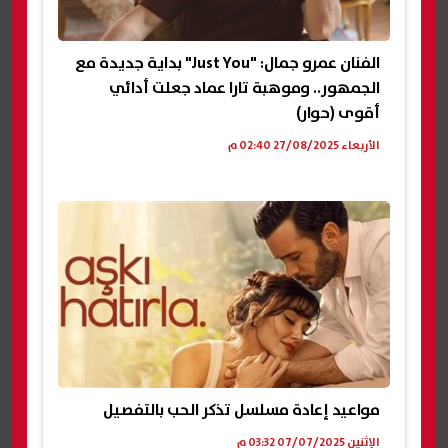
الفنان عمرو جمال: "Just You" بداية جديدة مع
الجمهور.. وموهبة تارا عماد جعلت أدائي
أقوى (حوار)
الأربعاء 27/08/2025 02:40 م
مواعيد إعادة مسلسل تذكر الحب بالتفصيل
الإثنين 07/07/2025 03:32 م