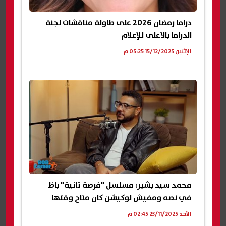
دراما رمضان 2026 على طاولة مناقشات لجنة
الدراما بالأعلى للإعلام
الإثنين 15/12/2025 05:25 م
محمد سيد بشير: مسلسل "فرصة تانية" باظ
في نصه ومفيش لوكيشن كان متاح وقتها
الأحد 23/11/2025 02:45 م