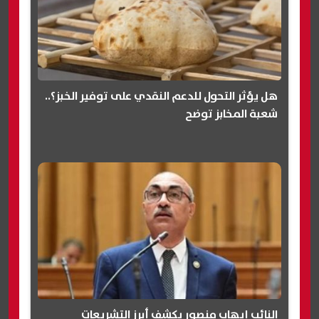
هل يؤثر التحول للدعم النقدي على توفير الخبز؟..
شعبة المخابز توضح
النائب إيهاب منصور يكشف أبرز التشريعات