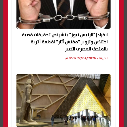
انفراد| "الرئيس نيوز" ينشر نص تحقيقات قضية
اختلاس وتزوير "مفتش آثار" لقطعة أثرية
بالمتحف المصري الكبير
الأربعاء 22/04/2026 05:17 م