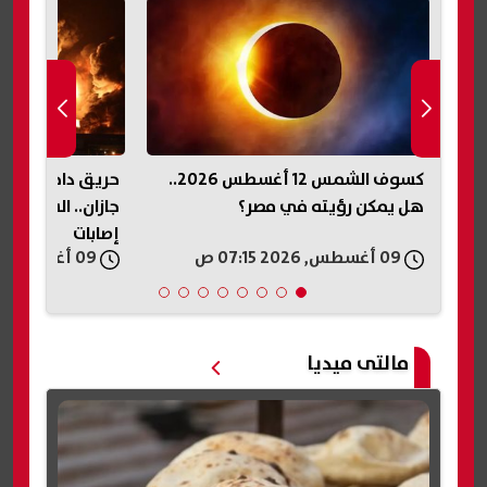
كسوف الشمس 12 أغسطس 2026..
حريق داخل منشأة تابعة لأرامكو في
هاكان فيدان: مص
جازان.. السيطرة على النيران دون
إلى «اتفاقية مك
إصابات
09 أغسطس, 2026 06:57 ص
09 أغسطس, 2026 06:55 ص
مالتى ميديا