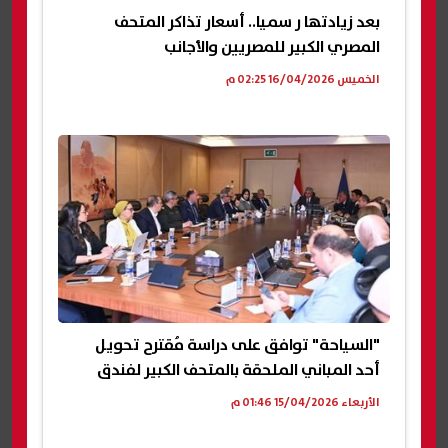
بعد زيادتها ر سميا.. أسعار تذاكر المتحف
المصري الكبير للمصريين والأجانب
الخميس 16/04/2026 02:25 م
"السياحة" توافق على دراسة مُقترح تحويل
أحد المباني الملحقة بالمتحف الكبير لفندق
الأربعاء 15/04/2026 01:46 م