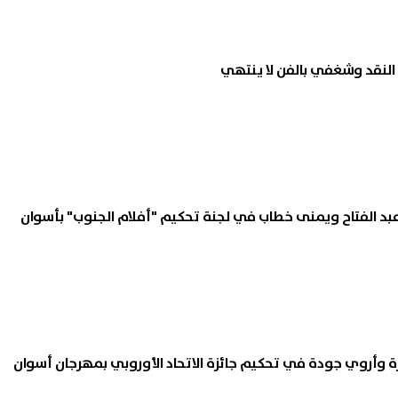
هاز من نوعه بالفيوم.. مركز
الجامعات تستعد للعام الدراس
النقد وشغفي بالفن لا ينتهي
رام يدشن تقنية حديثة لتشخيص
2026-2027.. تفاصيل مواعي
 أمراض الأمعاء الدقيقة
والامتحانات والإجازات
06 أغسطس, 2026 08:06 م
د الفتاح ويمنى خطاب في لجنة تحكيم "أفلام الجنوب" بأسوان
 وأروي جودة في تحكيم جائزة الاتحاد الأوروبي بمهرجان أسوان