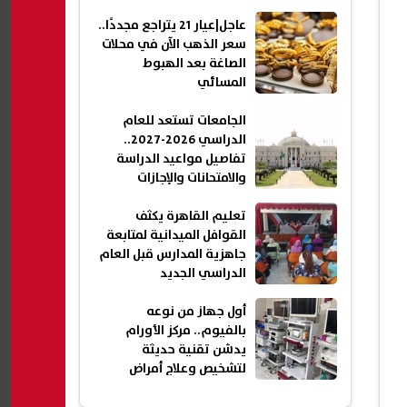
عاجل|عيار 21 يتراجع مجددًا..
سعر الذهب الآن في محلات
الصاغة بعد الهبوط
المسائي
الجامعات تستعد للعام
الدراسي 2026-2027..
تفاصيل مواعيد الدراسة
والامتحانات والإجازات
تعليم القاهرة يكثف
القوافل الميدانية لمتابعة
جاهزية المدارس قبل العام
الدراسي الجديد
أول جهاز من نوعه
بالفيوم.. مركز الأورام
يدشن تقنية حديثة
لتشخيص وعلاج أمراض
الأمعاء الدقيقة