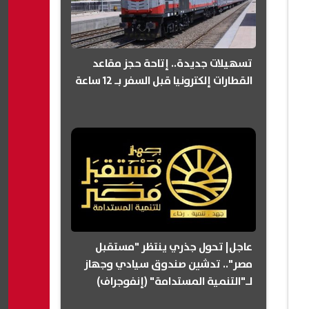
تسهيلات جديدة.. إتاحة حجز مقاعد
القطارات إلكترونيا قبل السفر بـ 12 ساعة
عاجل| تحول جذري ينتظر "مستقبل
مصر".. تدشين صندوق سيادي وجهاز
لـ"التنمية المستدامة" (إنفوجراف)