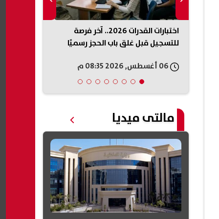
ي
اختبارات القدرات 2026.. آخر فرصة
التعليم توجه
د الدراسة
للتسجيل قبل غلق باب الحجز رسميًا
الاطلاع على كر
06 أغسطس, 2026 08:35 م
06 أغسطس, 2026 08:28 م
مالتى ميديا