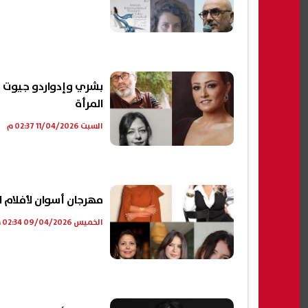
بشري وإدواردو جيوت و
المرأة
السبت 11/04/2026 02:37 م
مهرجان أسوان لأفلام ا
الخميس 09/04/2026 02:34 م