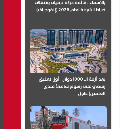
بالأسماء.. قائمة حركة ترقيات وتنقلات
ضباط الشرطة لعام 2026 (إنفوجراف)
بعد أزمة الـ 1000 دولار.. أول تعليق
رسمي على رسوم شاطئ فندق
العلمين| عاجل