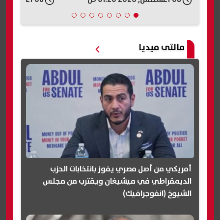
تانية؟»
مالتى ميديا
أمريكي من أصل مصري يفوز بانتخابات الحزب
الديمقراطي في ميشيغان ويقترب من مجلس
الشيوخ (انفوجرافيك)