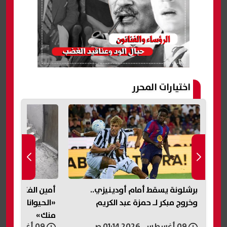
اختيارات المحرر
ى
برشلونة يسقط أمام أودينيزي..
أمين الفتوى لشا
وخروج مبكر لـ حمزة عبد الكريم
«الحيوانات فيها 
منك»
09 أغسطس, 2026 01:14 ص
09 أغسطس, 2026 01:08 ص