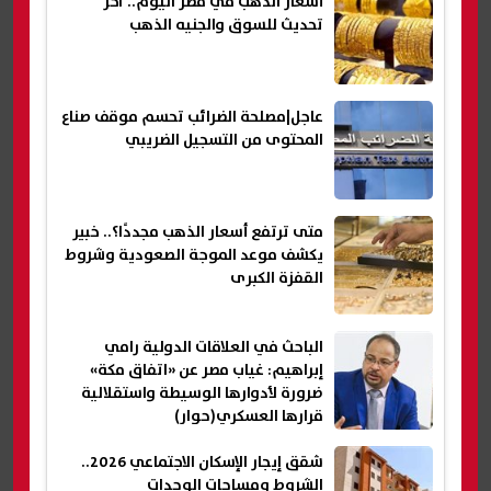
أسعار الذهب في مصر اليوم.. آخر
تحديث للسوق والجنيه الذهب
عاجل|مصلحة الضرائب تحسم موقف صناع
المحتوى من التسجيل الضريبي
متى ترتفع أسعار الذهب مجددًا؟.. خبير
يكشف موعد الموجة الصعودية وشروط
القفزة الكبرى
الباحث في العلاقات الدولية رامي
إبراهيم: غياب مصر عن «اتفاق مكة»
ضرورة لأدوارها الوسيطة واستقلالية
قرارها العسكري(حوار)
شقق إيجار الإسكان الاجتماعي 2026..
الشروط ومساحات الوحدات