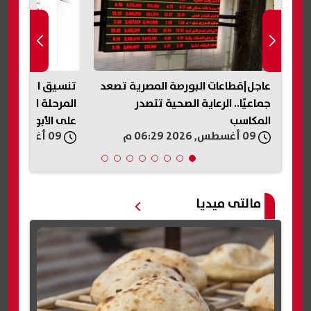
يل
عاجل|قطاعات البورصة المصرية تصعد
جماعيًا.. الرعاية الصحية تتصدر
المرحلة الأولى غدً
المكاسب
على الأبواب
09 أغسطس, 2026 06:29 م
09 أغسطس, 2026 06:17 م
مالتى ميديا